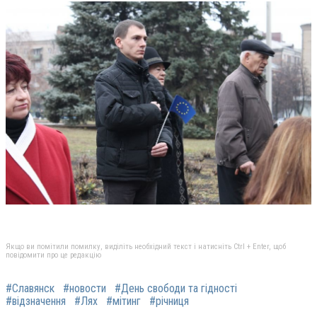
Якщо ви помітили помилку, виділіть необхідний текст і натисніть Ctrl + Enter, щоб
повідомити про це редакцію
#Славянск
#новости
#День свободи та гідності
#відзначення
#Лях
#мітинг
#річниця