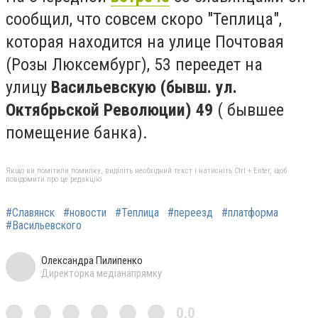
сообщил, что совсем скоро "Теплица",
которая находится на улице Почтовая
(Розы Люксембург), 53 переедет на
улицу
Васильевскую (бывш. ул.
Октябрьской Революции) 49
( бывшее
помещение банка).
Якщо ви помітили помилку, виділіть необхідний текст і натисніть Ctrl + Enter, щоб
повідомити про це редакцію
#Славянск
#новости
#Теплица
#переезд
#платформа
#Васильевского
Олександра Пилипенко
Директорка медіанапрямку
0,0