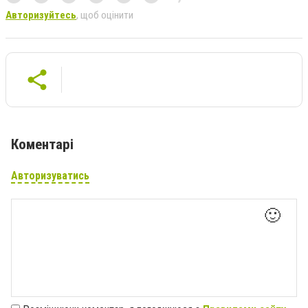
Авторизуйтесь
, щоб оцінити
Коментарі
Авторизуватись
🙂