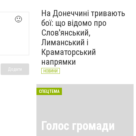
На Донеччині тривають
🙂
бої: що відомо про
Слов'янський,
Лиманський і
Краматорський
напрямки
Додати
НОВИНИ
СПЕЦТЕМА
Голос громади