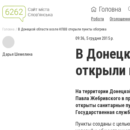
Головна
Робота
Оголошенн
Головна
В Донецкой области возле КПВВ открыли пункты обогрева
09:36, 5 грудня 2015 р.
В Донецк
Дарья Шемелина
открыли 
На территории Донецко
Павла Жебривского в п
открыты санитарные пу
Государственная служб
Пункты созданы с цель