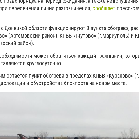
о правопорядка на период ожидания, а также недопущения
ри пересечении линии разграничения,
сообщает
пресс-сл
я в Донецкой области функционируют 3 пункта обогрева, р
о» (Артемовский район), КПВВ «Гнутово» (г.Мариуполь) и 
ахский район).
необходимости может обратиться каждый гражданин, кото
ставляются круглосуточно.
м остается пункт обогрева в пределах КПВВ «Курахово» (г
дислокации и обустройства блокпоста на новом месте.