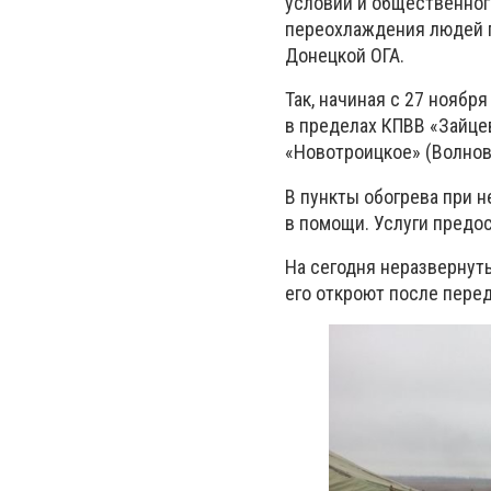
условий и общественног
переохлаждения людей п
Донецкой ОГА.
Так, начиная с 27 ноябр
в пределах КПВВ «Зайцев
«Новотроицкое» (Волнов
В пункты обогрева при 
в помощи. Услуги предо
На сегодня неразвернуты
его откроют после пере