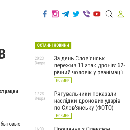
ОСТАННІ НОВИНИ
В
За день Слов'янськ
20:23
Вчора
пережив 11 атак дронів: 62-
річний чоловік у реанімації
НОВИНИ
истрации
Рятувальники показали
17:23
Вчора
наслідки дронових ударів
по Слов'янську (ФОТО)
НОВИНИ
х бытовых
Прощання з Олексієм
16:30