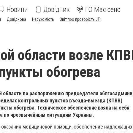
Новини
Довідник
ГО Має сенс
я
Довідкова
Нерухомість
Звіт про прозорість JTI
ой области возле КПВ
пункты обогрева
й области по распоряжению председателя облгосадмин
ределах контрольных пунктов въезда-выезда (КПВВ)
нкты обогрева. Техническое обеспечение взяла на себя
а по чрезвычайным ситуациям Украины.
ю оказания медицинской помощи, обеспечение надлежащи