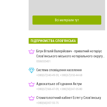
Всі матеріали тут
ПІДПРИЄМСТВА СЛОВ'ЯНСЬКА
Бігун Віталій Валерійович - приватний нотаріус
Слов'янського міського нотаріального округу
Дон.обл.
0506555431
Система сповіщення населення
+380(67)340-49-59, +380(67)350-44-68
Адвокатське об'єднання Актум
+380(67)566-47-09, +380(50)347-05-80
Стоматологічний кабінет Естет у Слов'янську
+380(66)307-55-75