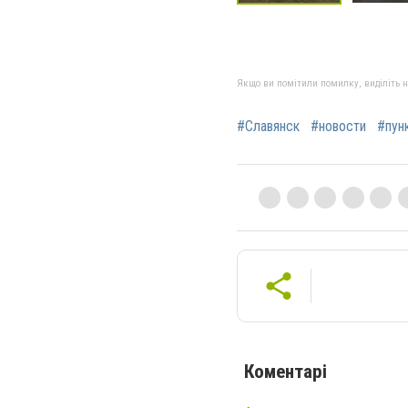
Якщо ви помітили помилку, виділіть нео
#Славянск
#новости
#пун
Коментарі