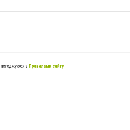
я погоджуюся з
Правилами сайту