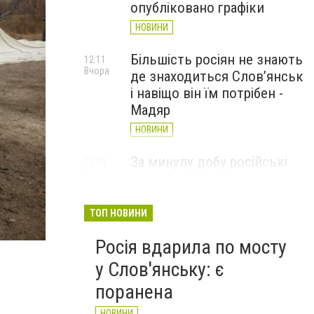
опубліковано графіки
НОВИНИ
Більшість росіян не знають
12:11
Вчора
де знаходиться Слов’янськ
і навіщо він їм потрібен -
Мадяр
НОВИНИ
За минулу добу російські
11:09
Вчора
війська 13 разів атакували
Слов'янськ. Хроніка
великої війни: 6 серпня
ТОП НОВИНИ
index (1)
НОВИНИ
Росія вдарила по мосту
у Слов'янську: є
поранена
НОВИНИ