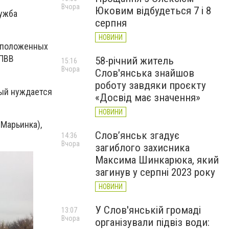
Вчора
Юковим відбудеться 7 і 8
ужба
серпня
НОВИНИ
асположенных
КПВВ
58-річний житель
15:16
Вчора
Слов'янська знайшов
роботу завдяки проєкту
рый нуждается
«Досвід має значення»
НОВИНИ
.Марьинка),
Слов’янськ згадує
14:36
Вчора
загиблого захисника
Максима Шинкарюка, який
загинув у серпні 2023 року
НОВИНИ
У Слов'янській громаді
13:07
Вчора
організували підвіз води: