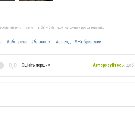
бхідний текст і натисніть Ctrl + Enter, щоб повідомити про це редакцію
кт
#обогрева
#блокпост
#выезд
#Жебривский
0,0
Оцініть першим
Авторизуйтесь
, щоб