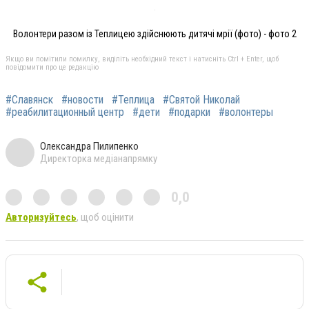
Волонтери разом із Теплицею здійснюють дитячі мрії (фото) - фото 2
Якщо ви помітили помилку, виділіть необхідний текст і натисніть Ctrl + Enter, щоб
повідомити про це редакцію
#Славянск
#новости
#Теплица
#Святой Николай
#реабилитационный центр
#дети
#подарки
#волонтеры
Олександра Пилипенко
Директорка медіанапрямку
0,0
Авторизуйтесь
, щоб оцінити