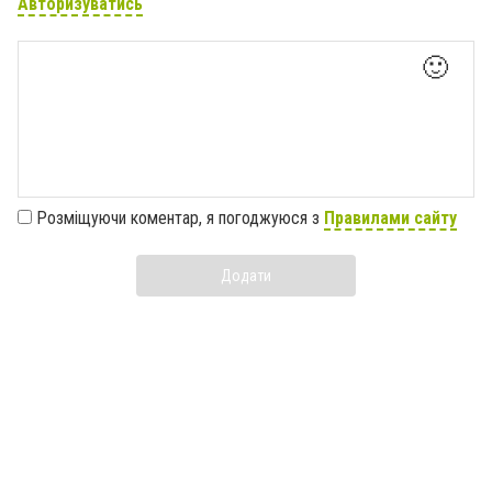
Авторизуватись
🙂
Розміщуючи коментар, я погоджуюся з
Правилами сайту
Додати