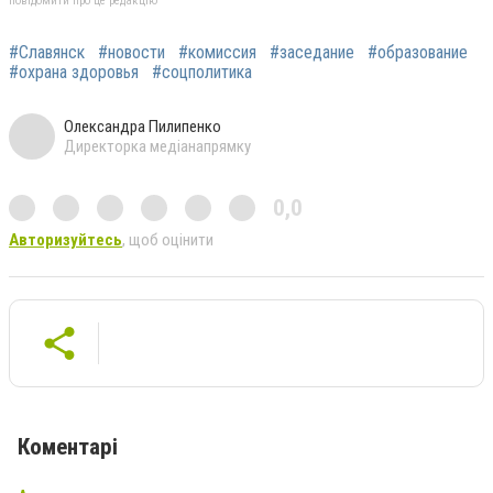
повідомити про це редакцію
#Славянск
#новости
#комиссия
#заседание
#образование
#охрана здоровья
#соцполитика
Олександра Пилипенко
Директорка медіанапрямку
0,0
Авторизуйтесь
, щоб оцінити
Коментарі