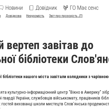
Новини
Довідник
ГО Має сенс
я
Довідкова
Нерухомість
Звіт про прозорість JTI
й вертеп завітав до
ної бібліотеки Слов'я
ї бібліотеки нашого міста завітали колядники з чарівно
ята культурно-інформаціонний центр "Вікно в Америку" зібр
ї гвардії України, службовців військкомату, працівників бібл
х гостей вихованці школи мистецтв Слов'янська продемонс