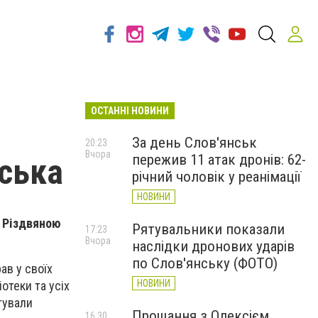
ОСТАННІ НОВИНИ
За день Слов'янськ
20:23
Вчора
пережив 11 атак дронів: 62-
нська
річний чоловік у реанімації
НОВИНИ
ю Різдвяною
Рятувальники показали
17:23
Вчора
наслідки дронових ударів
по Слов'янську (ФОТО)
ав у своїх
НОВИНИ
іотеки та усіх
тували
Прощання з Олексієм
16:30