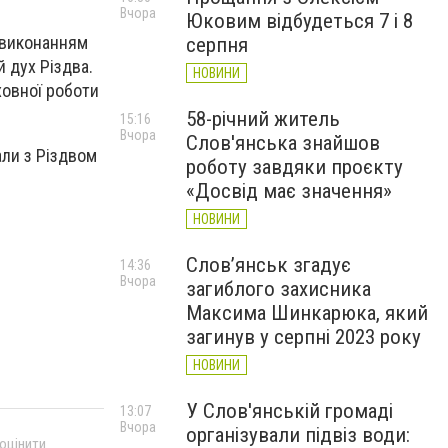
Вчора
Юковим відбудеться 7 і 8
а виконанням
серпня
 дух Різдва.
НОВИНИ
ховної роботи
58-річний житель
15:16
Вчора
Слов'янська знайшов
али з Різдвом
роботу завдяки проєкту
«Досвід має значення»
НОВИНИ
Слов’янськ згадує
14:36
Вчора
загиблого захисника
Максима Шинкарюка, який
загинув у серпні 2023 року
НОВИНИ
У Слов'янській громаді
13:07
Вчора
організували підвіз води:
 оцінити