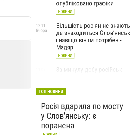
опубліковано графіки
НОВИНИ
Більшість росіян не знають
12:11
Вчора
де знаходиться Слов’янськ
і навіщо він їм потрібен -
Мадяр
НОВИНИ
За минулу добу російські
11:09
Вчора
війська 13 разів атакували
Слов'янськ. Хроніка
великої війни: 6 серпня
ТОП НОВИНИ
НОВИНИ
Росія вдарила по мосту
у Слов'янську: є
поранена
НОВИНИ