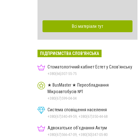
Всі матеріали тут
ПІДПРИЄМСТВА СЛОВ'ЯНСЬКА
Стоматологічний кабінет Естет у Слов'янську
+380(66)307-55-75
★ BusMaster ★ Переобладнання
Мікроавтобусів №1
+380(67)599-04-04
Система сповіщення населення
+380(67)340-49-59, +380(67)350-44-68
Адвокатське об'єднання Актум
+380(67)566-47-09, +380(50)347-05-80