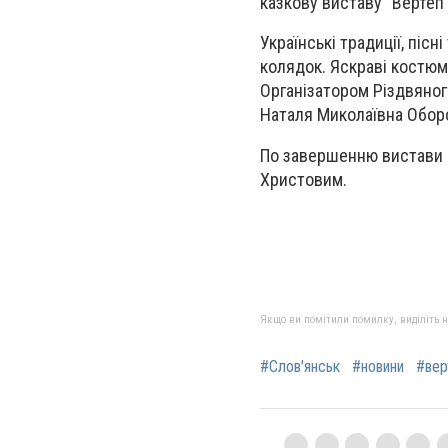
казкову виставу "Вертеп"
Українські традиції, піс
колядок. Яскраві костюми
Організатором Різдвяног
Наталя Миколаївна Обор
По завершенню вистави д
Христовим.
Якщо ви помітили помилку, виділіть нео
#Слов'янськ
#новини
#вер