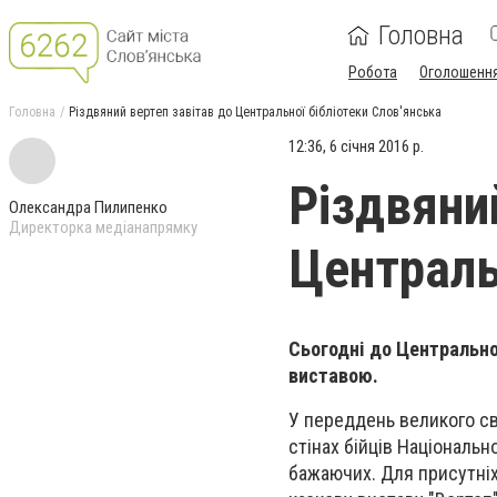
Головна
Робота
Оголошенн
Головна
Різдвяний вертеп завітав до Центральної бібліотеки Слов'янська
12:36, 6 січня 2016 р.
Різдвяни
Олександра Пилипенко
Директорка медіанапрямку
Централь
Сьогодні до Центрально
виставою.
У переддень великого св
стінах бійців Національно
бажаючих. Для присутні