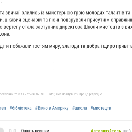
.
ні та звичаї злились із майстерною грою молодих талантів т
, цікавий сценарій та пісні подарували присутнім справжній
о вертепу стала заступник директора Школи мистецтв з ви
озна.
іти побажали гостям миру, злагоди та добра і щиро привіт
бхідний текст і натисніть Ctrl + Enter, щоб повідомити про це редакцію
теп
#бібліотека
#Вікно в Америку
#школа
#мистецтв
0,0
Оцініть першим
Авторизуйтесь
, щоб