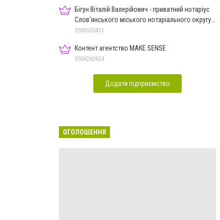
Бігун Віталій Валерійович - приватний нотаріус
Слов'янського міського нотаріального округу
Дон.обл.
0506555431
Контент агентство MAKE SENSE
0504262624
Додати підприємство
ОГОЛОШЕННЯ