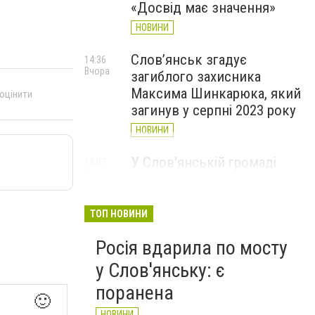
«Досвід має значення»
НОВИНИ
Слов’янськ згадує
14:36
Вчора
загиблого захисника
Максима Шинкарюка, який
 оцінити
загинув у серпні 2023 року
НОВИНИ
У Слов'янській громаді
13:07
Вчора
організували підвіз води:
опубліковано графіки
ТОП НОВИНИ
НОВИНИ
Росія вдарила по мосту
у Слов'янську: є
поранена
🙂
НОВИНИ