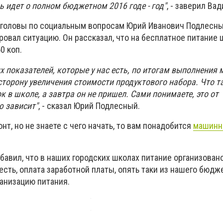
чь идет о полном бюджетном 2016 годе - год"
, - заверил Ва
 головы по социальным вопросам Юрий Иванович Подлесн
овал ситуацию. Он рассказал, что на бесплатное питание 
50 коп.
 показателей, которые у нас есть, по итогам выполнения 
сторону увеличения стоимости продуктового набора. Что т
к в школе, а завтра он не пришел. Сами понимаете, это от
ю зависит"
, - сказал Юрий Подлесный.
нт, но не знаете с чего начать, то вам понадобится
машинн
бавил, что в наших городских школах питание организован
есть, оплата заработной платы, опять таки из нашего бюдже
ганизацию питания.