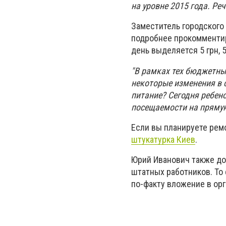
на уровне 2015 года. Ре
Заместитель городского
подробнее прокомментир
день выделяется 5 грн, 
"В рамках тех бюджетных
некоторые изменения в 
питание? Сегодня ребено
посещаемости на пряму
Если вы планируете ремо
штукатурка Киев
.
Юрий Иванович также до
штатных работников. То 
по-факту вложение в ор