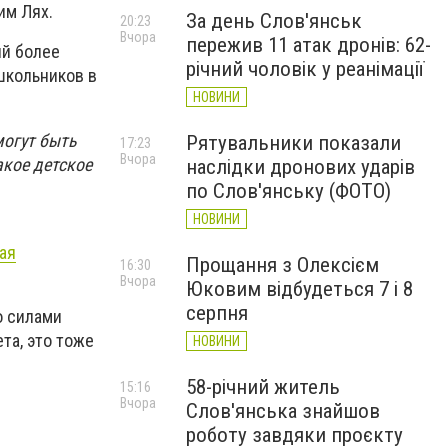
дим Лях.
За день Слов'янськ
20:23
Вчора
пережив 11 атак дронів: 62-
ый более
річний чоловік у реанімації
школьников в
НОВИНИ
могут быть
Рятувальники показали
17:23
Вчора
акое детское
наслідки дронових ударів
по Слов'янську (ФОТО)
НОВИНИ
ая
Прощання з Олексієм
16:30
Вчора
Юковим відбудеться 7 і 8
серпня
о силами
та, это тоже
НОВИНИ
58-річний житель
15:16
Вчора
Слов'янська знайшов
роботу завдяки проєкту