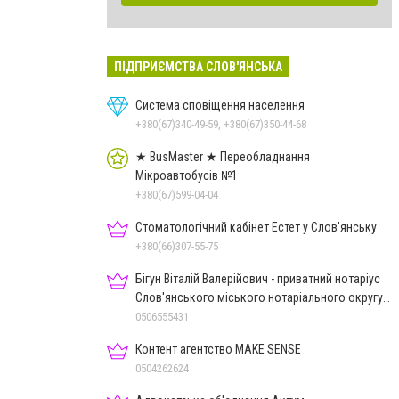
ПІДПРИЄМСТВА СЛОВ'ЯНСЬКА
Система сповіщення населення
+380(67)340-49-59, +380(67)350-44-68
★ BusMaster ★ Переобладнання
Мікроавтобусів №1
+380(67)599-04-04
Стоматологічний кабінет Естет у Слов'янську
+380(66)307-55-75
Бігун Віталій Валерійович - приватний нотаріус
Слов'янського міського нотаріального округу
Дон.обл.
0506555431
Контент агентство MAKE SENSE
0504262624