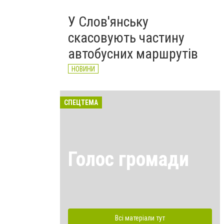
У Слов'янську
скасовують частину
автобусних маршрутів
НОВИНИ
СПЕЦТЕМА
Голос громади
Всі матеріали тут