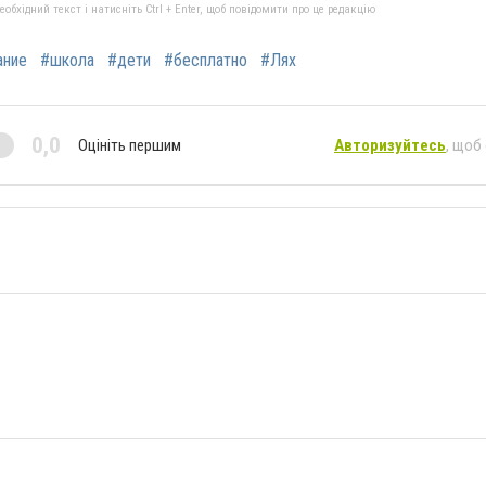
бхідний текст і натисніть Ctrl + Enter, щоб повідомити про це редакцію
ание
#школа
#дети
#бесплатно
#Лях
0,0
Оцініть першим
Авторизуйтесь
, щоб