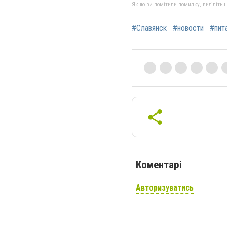
Якщо ви помітили помилку, виділіть нео
#Славянск
#новости
#пит
Коментарі
Авторизуватись