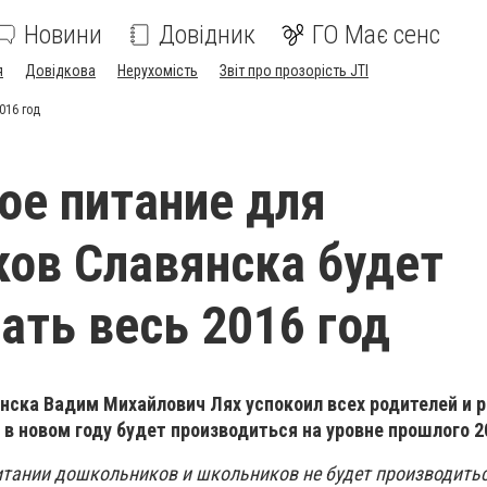
Новини
Довідник
ГО Має сенс
я
Довідкова
Нерухомість
Звіт про прозорість JTI
016 год
ое питание для
ов Славянска будет
ать весь 2016 год
нска Вадим Михайлович Лях успокоил всех родителей и р
 в новом году будет производиться на уровне прошлого 2
итании дошкольников и школьников не будет производитьс