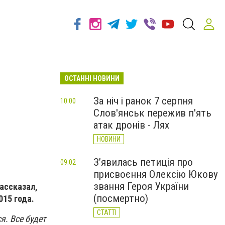
ОСТАННІ НОВИНИ
За ніч і ранок 7 серпня
10:00
Слов'янськ пережив п'ять
атак дронів - Лях
НОВИНИ
З’явилась петиція про
09:02
присвоєння Олексію Юкову
звання Героя України
ассказал,
(посмертно)
015 года.
СТАТТІ
я. Все будет