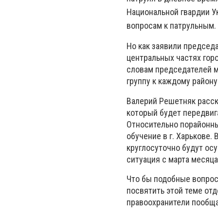
Национальной гвардии У
вопросам к патрульным.
Но как заявили председ
центральных частях горо
словам председателей м
группу к каждому район
Валерий Решетняк расска
который будет передвига
Относительно порайонны
обучение в г. Харькове.
круглосуточно будут осу
ситуация с марта месяц
Что бы подобные вопрос
посвятить этой теме от
правоохранители пообща