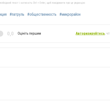
бхідний текст і натисніть Ctrl + Enter, щоб повідомити про це редакцію
иция
#патруль
#общественность
#микрорайон
0,0
Оцініть першим
Авторизируйтесь
, ч