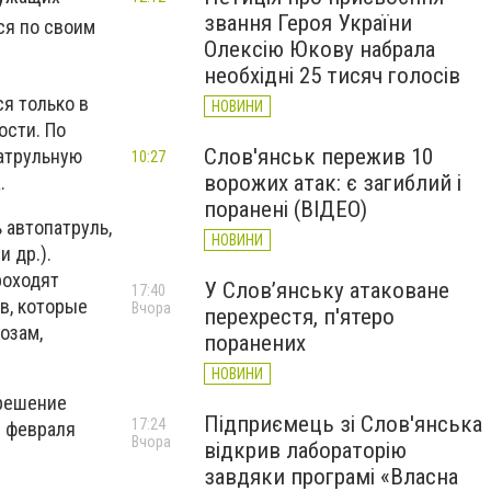
звання Героя України
ся по своим
Олексію Юкову набрала
необхідні 25 тисяч голосів
я только в
НОВИНИ
ости. По
Слов'янськ пережив 10
атрульную
10:27
ворожих атак: є загиблий і
.
поранені (ВІДЕО)
 автопатруль,
НОВИНИ
 др.).
роходят
У Слов’янську атаковане
17:40
в, которые
Вчора
перехрестя, п'ятеро
озам,
поранених
НОВИНИ
 решение
Підприємець зі Слов'янська
17:24
е февраля
Вчора
відкрив лабораторію
завдяки програмі «Власна