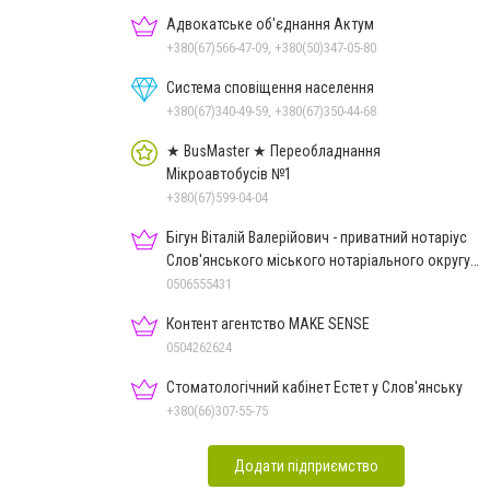
Адвокатське об'єднання Актум
+380(67)566-47-09, +380(50)347-05-80
Система сповіщення населення
+380(67)340-49-59, +380(67)350-44-68
★ BusMaster ★ Переобладнання
Мікроавтобусів №1
+380(67)599-04-04
Бігун Віталій Валерійович - приватний нотаріус
Слов'янського міського нотаріального округу
Дон.обл.
0506555431
Контент агентство MAKE SENSE
0504262624
Стоматологічний кабінет Естет у Слов'янську
+380(66)307-55-75
Додати підприємство