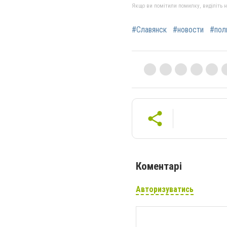
Якщо ви помітили помилку, виділіть нео
#Славянск
#новости
#пол
Коментарі
Авторизуватись