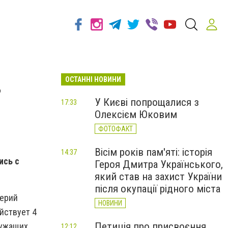
ОСТАННІ НОВИНИ
т
У Києві попрощалися з
17:33
Олексієм Юковим
ФОТОФАКТ
Вісім років пам'яті: історія
14:37
ись с
Героя Дмитра Українського,
який став на захист України
після окупації рідного міста
лерий
НОВИНИ
йствует 4
Петиція про присвоєння
лужащих
12:12