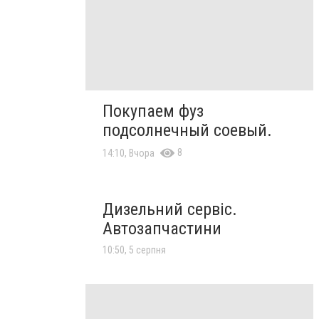
Покупаем фуз
подсолнечный соевый.
8
14:10, Вчора
Дизельний сервіс.
Автозапчастини
10:50, 5 серпня