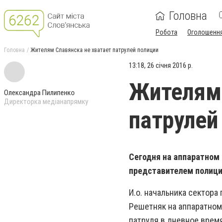
Головна
Робота
Оголошенн
Головна
Жителям Славянска не хватает патрулей полиции
13:18, 26 січня 2016 р.
Жителям 
Олександра Пилипенко
Директорка медіанапрямку
патрулей
Сегодня на аппаратном
представителем полици
И.о. начальника сектор
Решетняк на аппаратном 
патруля в дневное время