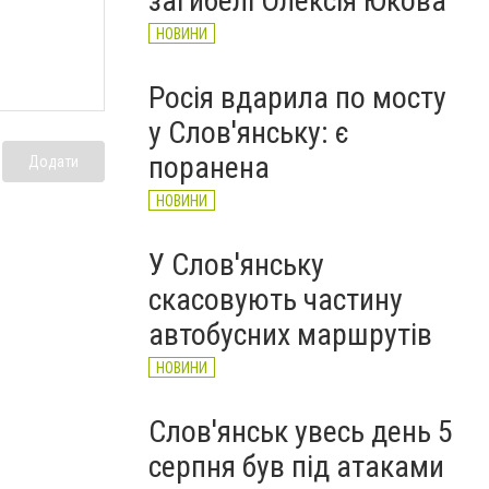
загибелі Олексія Юкова
НОВИНИ
Росія вдарила по мосту
у Слов'янську: є
поранена
Додати
НОВИНИ
У Слов'янську
скасовують частину
автобусних маршрутів
НОВИНИ
Слов'янськ увесь день 5
серпня був під атаками