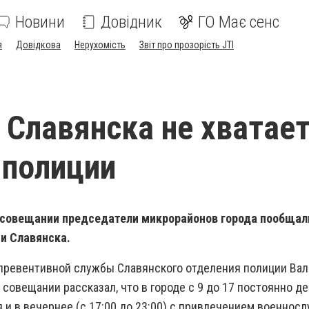
Новини
Довідник
ГО Має сенс
я
Довідкова
Нерухомість
Звіт про прозорість JTI
Славянска не хватае
 полиции
 совещании председатели микрорайонов города пообщал
и Славянска.
а превентивной службы Славянского отделения полиции Ва
совещании рассказал, что в городе с 9 до 17 постоянно де
 и в вечернее (с 17:00 до 23:00) с привлечением военнос