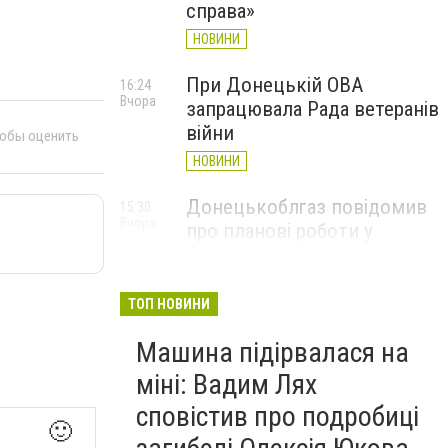
справа»
НОВИНИ
При Донецькій ОВА
16:24
Вчора
запрацювала Рада ветеранів
війни
тобы оценить
НОВИНИ
Донецькоблгаз повідомив
15:30
Вчора
про планові роботи у
Слов’янську: де відключать
газ
ТОП НОВИНИ
НОВИНИ
Машина підірвалася на
міні: Вадим Лях
сповістив про подробиці
🙂