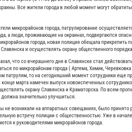
краины. Все жители города в любой момент могут обратить
атели микрорайонов города, патрулирование осуществляетс
да, а люди, проживающие на окраинах, подвергаются опасн
икрорайонов города, новая полиция обещала прикрепить п
у Славянска и осуществлять охрану общественного порядка
зал, что со вчерашнего дня в Славянске стал действовать
ться по микрорайонам города ( Артема, Химик, Черевковка и
м патрулям, то на сегодняшний момент сотрудники еще п
 В конце марта намечен выпуск новоиспеченных сотруднико
ществлять охрану Славянска и Краматорска. По всем прогн
а должна значительно улучшиться.
ы не возникали на аппаратных совещаниях, было принято
дельную встречу полиции с общественностью. Уже в начал
ются к руководителями микрорайонов города.