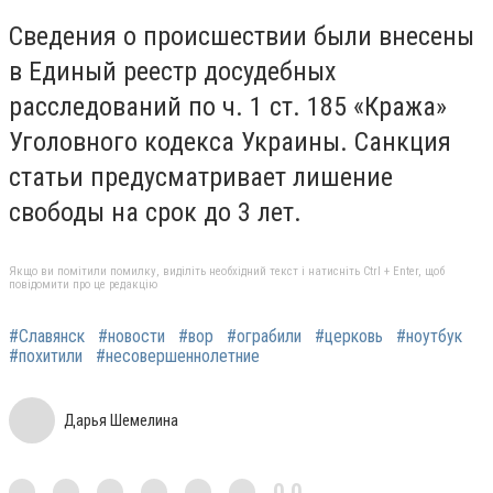
Сведения о происшествии были внесены
в Единый реестр досудебных
расследований по ч. 1 ст. 185 «Кража»
Уголовного кодекса Украины. Санкция
статьи предусматривает лишение
свободы на срок до 3 лет.
Якщо ви помітили помилку, виділіть необхідний текст і натисніть Ctrl + Enter, щоб
повідомити про це редакцію
#Славянск
#новости
#вор
#ограбили
#церковь
#ноутбук
#похитили
#несовершеннолетние
Дарья Шемелина
0,0