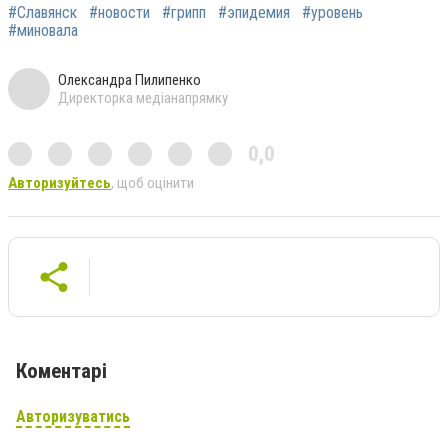
#Славянск
#новости
#грипп
#эпидемия
#уровень
#миновала
Олександра Пилипенко
Директорка медіанапрямку
0,0
Авторизуйтесь
, щоб оцінити
Коментарі
Авторизуватись