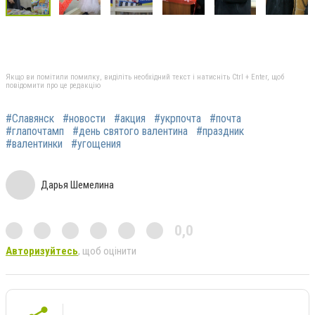
Якщо ви помітили помилку, виділіть необхідний текст і натисніть Ctrl + Enter, щоб
повідомити про це редакцію
#Славянск
#новости
#акция
#укрпочта
#почта
#глапочтамп
#день святого валентина
#праздник
#валентинки
#угощения
Дарья Шемелина
0,0
Авторизуйтесь
, щоб оцінити