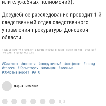
или служебных полномочий).
Досудебное расследование проводит 1-й
следственный отдел следственного
управления прокуратуры Донецкой
области.
Якщо ви помітили помилку, виділіть необхідний текст і натисніть Ctrl + Enter, щоб
повідомити про це редакцію
#Славянск
#новости
#вооруженный
#конфликт
#въезд
#трасса
#Краматорск
#полиция
#военные
#Золотые ворота
#АТО
Дарья Шемелина
0,0