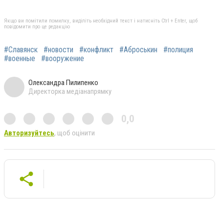
Якщо ви помітили помилку, виділіть необхідний текст і натисніть Ctrl + Enter, щоб
повідомити про це редакцію
#Славянск
#новости
#конфликт
#Аброськин
#полиция
#военные
#вооружение
Олександра Пилипенко
Директорка медіанапрямку
0,0
Авторизуйтесь
, щоб оцінити