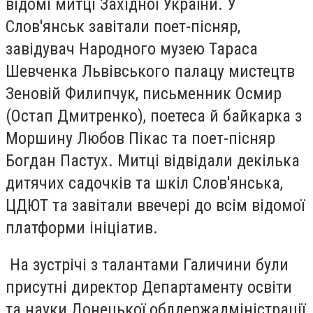
відомі митці Західної України. У
Слов'янськ завітали поет-пісняр,
завідувач Народного музею Тараса
Шевченка Львівського палацу мистецтв
Зеновій Филипчук, письменник Осмир
(Остап Дмитренко), поетеса й байкарка з
Моршину Любов Пікас та поет-пісняр
Богдан Пастух. Митці відвідали декілька
дитячих садочків та шкіл Слов'янська,
ЦДЮТ та завітали ввечері до всім відомої
платформи ініціатив.
На зустрічі з талантами Галичини були
присутні директор Департаменту освіти
та науки Донецької облдержадміністрації