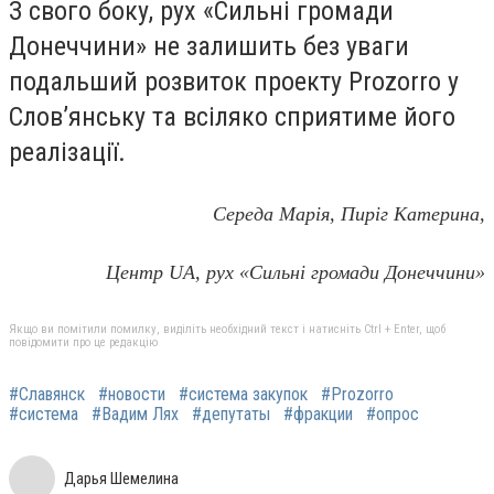
З свого боку, рух «Сильні громади
Донеччини» не залишить без уваги
подальший розвиток проекту Prozorro у
Слов’янську та всіляко сприятиме його
реалізації.
Середа Марія, Пиріг Катерина,
Центр
UA
, рух «Сильні громади Донеччини»
Якщо ви помітили помилку, виділіть необхідний текст і натисніть Ctrl + Enter, щоб
повідомити про це редакцію
#Славянск
#новости
#система закупок
#Prozorro
#система
#Вадим Лях
#депутаты
#фракции
#опрос
Дарья Шемелина