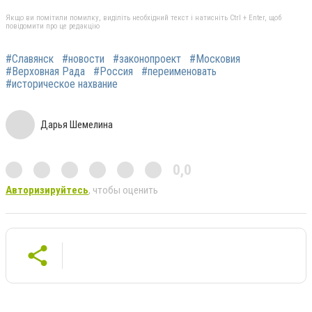
Якщо ви помітили помилку, виділіть необхідний текст і натисніть Ctrl + Enter, щоб
повідомити про це редакцію
#Славянск
#новости
#законопроект
#Московия
#Верховная Рада
#Россия
#переименовать
#историческое нахвание
Дарья Шемелина
0,0
Авторизируйтесь
, чтобы оценить