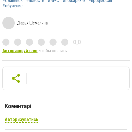
#Славянск
#новости
#МЧС
#пожарные
#профессия
#обучение
Дарья Шемелина
0,0
Авторизируйтесь
, чтобы оценить
Коментарі
Авторизуватись