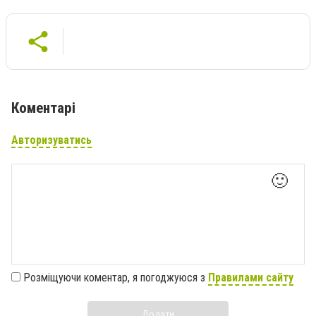
Коментарі
Авторизуватись
🙂
Розміщуючи коментар, я погоджуюся з
Правилами сайту
Додати