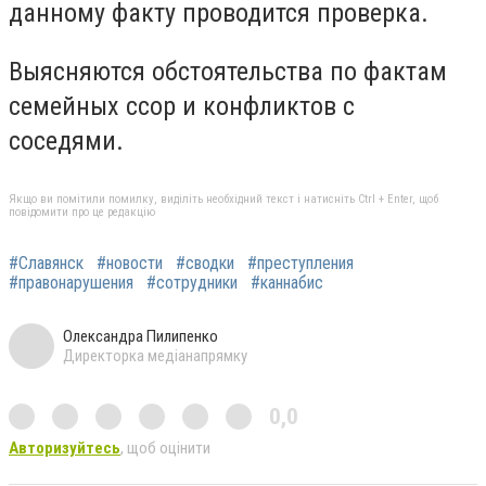
данному факту проводится проверка.
Выясняются обстоятельства по фактам
семейных ссор и конфликтов с
соседями.
Якщо ви помітили помилку, виділіть необхідний текст і натисніть Ctrl + Enter, щоб
повідомити про це редакцію
#Славянск
#новости
#сводки
#преступления
#правонарушения
#сотрудники
#каннабис
Олександра Пилипенко
Директорка медіанапрямку
0,0
Авторизуйтесь
, щоб оцінити