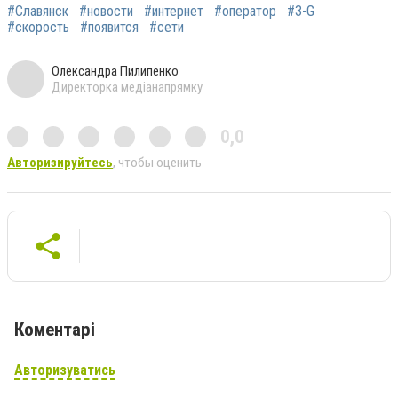
#Славянск
#новости
#интернет
#оператор
#З-G
#скорость
#появится
#сети
Олександра Пилипенко
Директорка медіанапрямку
0,0
Авторизируйтесь
, чтобы оценить
Коментарі
Авторизуватись