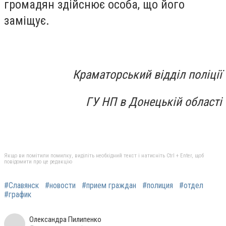
громадян здійснює особа, що його
заміщує.
Краматорський відділ поліції
ГУ НП в Донецькій області
Якщо ви помітили помилку, виділіть необхідний текст і натисніть Ctrl + Enter, щоб
повідомити про це редакцію
#Славянск
#новости
#прием граждан
#полиция
#отдел
#график
Олександра Пилипенко