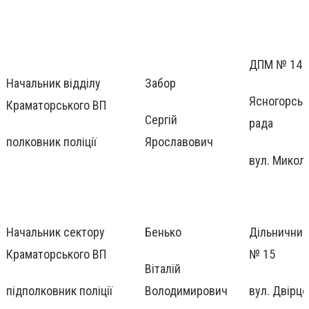
ДПМ № 14
Начальник відділу
Забор
Ясногорськ
Краматорського ВП
Сергій
рада
полковник поліції
Ярославович
вул. Микола
Начальник сектору
Бенько
Дільничний 
Краматорського ВП
№ 15
Віталій
підполковник поліції
Володимирович
вул. Двірце