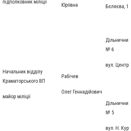
підполковник міліції
Юріївна
Бєляєва, 1
Дільничний 
№ 6
вул. Центра
Начальник відділу
Рабічев
Краматорського ВП
Олег Геннадійович
майор міліції
Дільничний 
№ 5
вул. Н. Кур