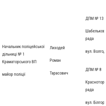
ДПМ № 13
Шабельков
рада
Начальник поліцейської
Лиходей
вул. Волгод
дільниці № 1
Роман
Краматорського ВП
ДПМ № 8
Тарасович
майор поліції
Краснотор
рада
вул. Білгор