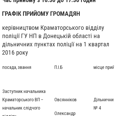
ГРАФІК ПРИЙОМУ ГРОМАДЯН
керівництвом Краматорського відділу
поліції ГУ НП в Донецькій області на
дільничних пунктах поліції на 1 квартал
2016 року
посада, звання
П.І.Б
місце прий
Заступник начальника
Краматорського ВП –
Овсянніков
Дільничний 
начальник слідчого
№ 4
Олександр