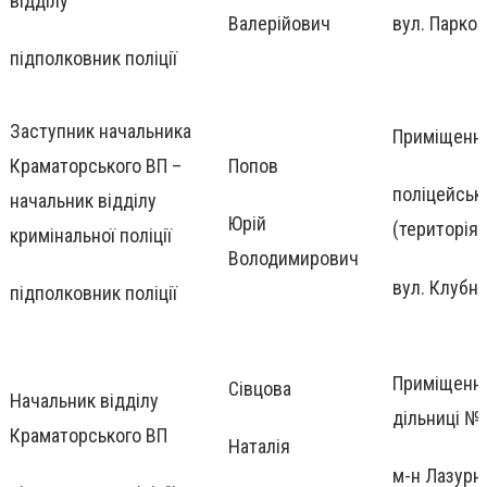
відділу
Валерійович
вул. Парков
підполковник поліції
Заступник начальника
Приміщенн
Краматорського ВП –
Попов
поліцейськ
начальник відділу
Юрій
(територія 
кримінальної поліції
Володимирович
вул. Клубна
підполковник поліції
Приміщення
Сівцова
Начальник відділу
дільниці №
Краматорського ВП
Наталія
м-н Лазурни