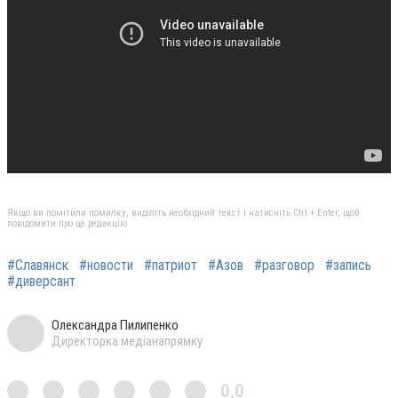
Якщо ви помітили помилку, виділіть необхідний текст і натисніть Ctrl + Enter, щоб
повідомити про це редакцію
#Славянск
#новости
#патриот
#Азов
#разговор
#запись
#диверсант
Олександра Пилипенко
Директорка медіанапрямку
0,0