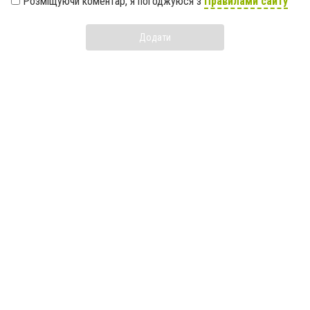
Розміщуючи коментар, я погоджуюся з
Правилами сайту
Додати