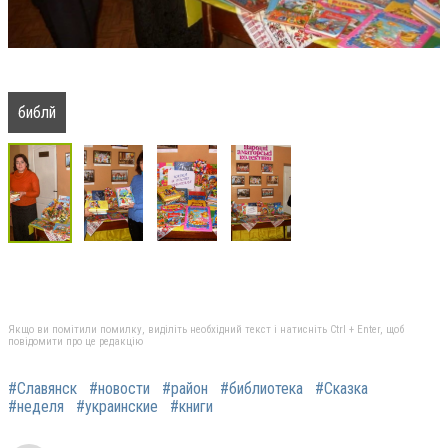
библй
Якщо ви помітили помилку, виділіть необхідний текст і натисніть Ctrl + Enter, щоб
повідомити про це редакцію
#Славянск
#новости
#район
#библиотека
#Сказка
#неделя
#украинские
#книги