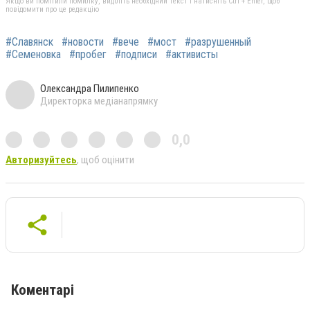
Якщо ви помітили помилку, виділіть необхідний текст і натисніть Ctrl + Enter, щоб
повідомити про це редакцію
#Славянск
#новости
#вече
#мост
#разрушенный
#Семеновка
#пробег
#подписи
#активисты
Олександра Пилипенко
Директорка медіанапрямку
0,0
Авторизуйтесь
, щоб оцінити
Коментарі