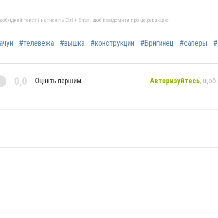
бхідний текст і натисніть Ctrl + Enter, щоб повідомити про це редакцію
ачун
#телевежа
#вышка
#конструкции
#Бригинец
#саперы
#
0,0
Оцініть першим
Авторизуйтесь
, щоб