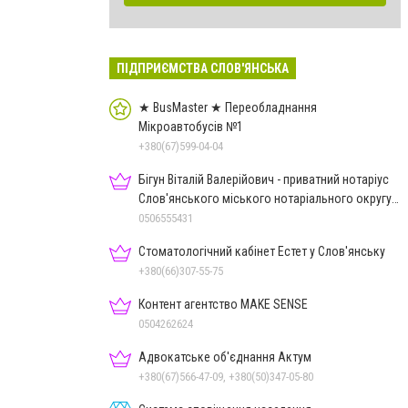
ПІДПРИЄМСТВА СЛОВ'ЯНСЬКА
★ BusMaster ★ Переобладнання
Мікроавтобусів №1
+380(67)599-04-04
Бігун Віталій Валерійович - приватний нотаріус
Слов'янського міського нотаріального округу
Дон.обл.
0506555431
Стоматологічний кабінет Естет у Слов'янську
+380(66)307-55-75
Контент агентство MAKE SENSE
0504262624
Адвокатське об'єднання Актум
+380(67)566-47-09, +380(50)347-05-80