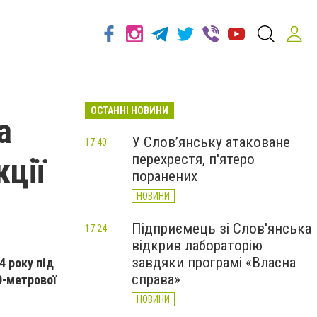
ОСТАННІ НОВИНИ
а
У Слов’янську атаковане
17:40
перехрестя, п'ятеро
кції
поранених
НОВИНИ
Підприємець зі Слов'янська
17:24
відкрив лабораторію
завдяки програмі «Власна
4 року під
справа»
0-метрової
НОВИНИ