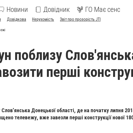
Новини
Довідник
ГО Має сенс
я
Довідкова
Нерухомість
Звіт про прозорість JTI
вежі
ун поблизу Слов'янськ
авозити перші констру
 Слов’янська Донецької області, де на початку липня 201
нищено телевежу, вже завезли перші конструкції нової 18