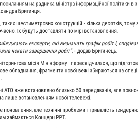
посиланням на радника міністра інформаційної політики в з
ксандра Бригинця.
, таких шестиметрових конструкцій - кілька десятків, тому
часно. Їх будуть доставляти по мірі встановлення.
иїжджають експерти, які визначать графік робіт і, сподіва
ожна чекати завершення робіт"
, - додав Бригинець.
ніторингова місія Мінінформу і пересвідчилася, що підгото
ове обладнання, фрагменти нової вежі збираються на спец
.
оні АТО вже встановлено близько 50 передавачів, але повн
а лише встановленням нової телевежі.
ке поновлення, але технічні проблеми і тривалість тендерн
ким займається Концерн РРТ.