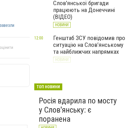
Слов'янської бригади
працюють на Донеччині
(ВІДЕО)
завезли
НОВИНИ
Генштаб ЗСУ повідомив про
12:00
ситуацію на Слов’янському
 оцінити
та найближчих напрямках
НОВИНИ
Слов’янськ обстріляли 13
11:18
разів за добу. Хроніка
великої війни: 7 серпня
ТОП НОВИНИ
НОВИНИ
Росія вдарила по мосту
у Слов'янську: є
поранена
НОВИНИ