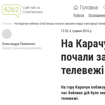
Головна
Робота
Оголошенн
Головна
На Карачун поблизу Слов'янська почали завозити перші конструкції теле
15:53, 6 травня 2016 р.
На Карач
Олександра Пилипенко
Директорка медіанапрямку
почали з
телевежі
На гору Карачун поблизу
час бойових дій було з
телевежі.