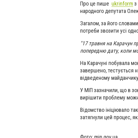
Про це пише
ukrinform
з 
народного депутата Оле
Загалом, за його словами
потреби звозити усі одно
"17 травня на Карачун пр
попередню дату, коли м
На Карачуні побувала мо
завершено, тестується н
відведеному майданчику
У МІП зазначили, що в з
вирішити проблему можн
Відомство ініціювало та
затягнули цей процес, я
Фото: mip.gov.ua