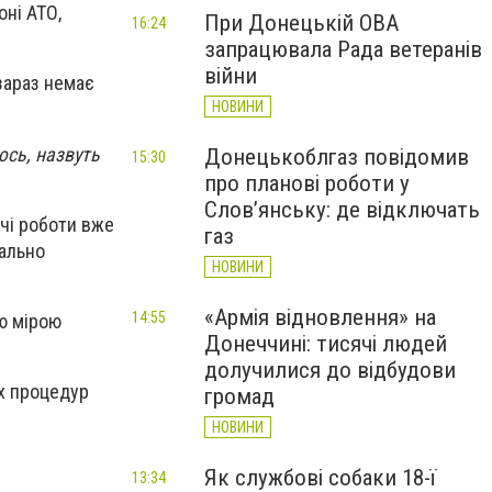
оні АТО,
При Донецькій ОВА
16:24
запрацювала Рада ветеранів
війни
 зараз немає
НОВИНИ
юсь, назвуть
Донецькоблгаз повідомив
15:30
про планові роботи у
Слов’янську: де відключать
вчі роботи вже
газ
іально
НОВИНИ
«Армія відновлення» на
14:55
ою мірою
Донеччині: тисячі людей
долучилися до відбудови
их процедур
громад
НОВИНИ
Як службові собаки 18-ї
13:34