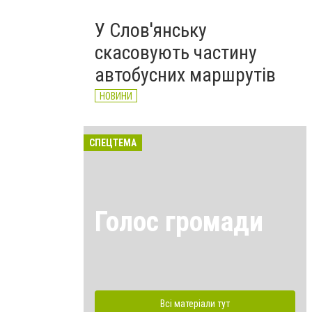
У Слов'янську
скасовують частину
автобусних маршрутів
НОВИНИ
СПЕЦТЕМА
Голос громади
Всі матеріали тут