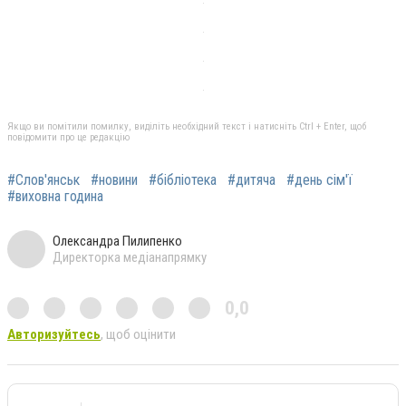
Якщо ви помітили помилку, виділіть необхідний текст і натисніть Ctrl + Enter, щоб
повідомити про це редакцію
#Слов'янськ
#новини
#бібліотека
#дитяча
#день сім'ї
#виховна година
Олександра Пилипенко
Директорка медіанапрямку
0,0
Авторизуйтесь
, щоб оцінити