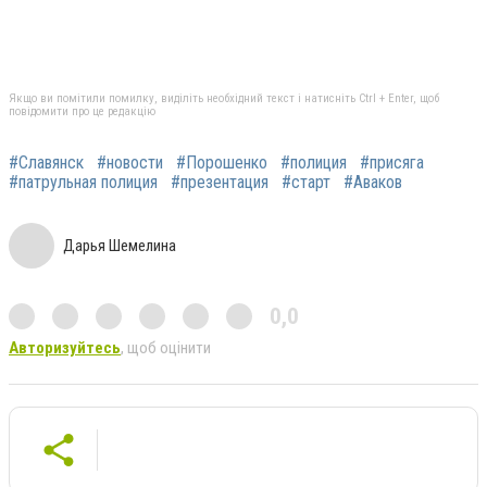
Якщо ви помітили помилку, виділіть необхідний текст і натисніть Ctrl + Enter, щоб
повідомити про це редакцію
#Славянск
#новости
#Порошенко
#полиция
#присяга
#патрульная полиция
#презентация
#старт
#Аваков
Дарья Шемелина
0,0
Авторизуйтесь
, щоб оцінити