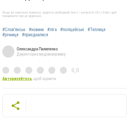
Якщо ви помітили помилку, виділіть необхідний текст і натисніть Ctrl + Enter, щоб
повідомити про це редакцію
#Слов'янськ
#новини
#ліга
#поліцейські
#Теплиця
#річниця
#приєдналися
Олександра Пилипенко
Директорка медіанапрямку
0,0
Авторизуйтесь
, щоб оцінити