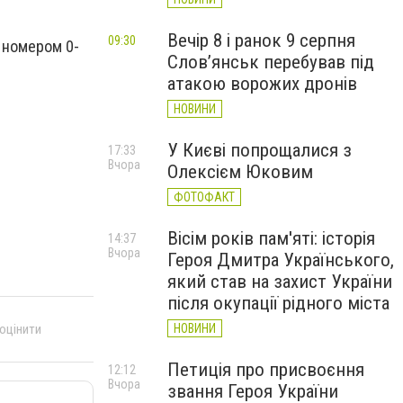
Вечір 8 і ранок 9 серпня
09:30
а номером 0-
Слов’янськ перебував під
атакою ворожих дронів
НОВИНИ
У Києві попрощалися з
17:33
Вчора
Олексієм Юковим
ФОТОФАКТ
Вісім років пам'яті: історія
14:37
Вчора
Героя Дмитра Українського,
який став на захист України
після окупації рідного міста
 оцінити
НОВИНИ
Петиція про присвоєння
12:12
Вчора
звання Героя України