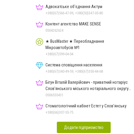
Адвокатське об'єднання Актум
+380(67)566-47-09, +380(50)347-05-80
Контент агентство MAKE SENSE
0504262624
★ BusMaster ★ Переобладнання
Мікроавтобусів №1
+380(67)599-04-04
Система сповіщення населення
+380(67)340-49-59, +380(67)350-44-68
Бігун Віталій Валерійович - приватний нотаріус
Слов'янського міського нотаріального округу
Дон.обл.
0506555431
Стоматологічний кабінет Естет у Слов'янську
+380(66)307-55-75
Додати підприємство