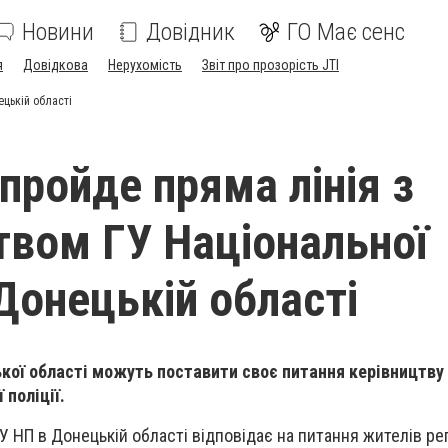
Новини
Довідник
ГО Має сенс
я
Довідкова
Нерухомість
Звіт про прозорість JTI
ецькій області
пройде пряма лінія з
твом ГУ Національної
 Донецькій області
кої області можуть поставити своє питання керівництву
 поліції.
 НП в Донецькій області відповідає на питання жителів рег