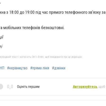
»
на з 18:00 до 19:00 під час прямого телефонного зв’язку з
та мобільних телефонів безкоштовні.
ії
і
бхідний текст і натисніть Ctrl + Enter, щоб повідомити про це редакцію
 НП
#керівництво
#пряма лінія
#дзвінки
0,0
Оцініть першим
Авторизуйтесь
, щоб