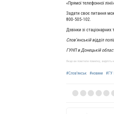
«Прямої телефонної лінії
Задати своє питання мож
800-505-102.
Дзвінки зі стаціонарних 
Слов’янській відділ поліц
ГУНП в Донецькій област
Якщо ви помітили помилку, виділіть нео
#Слов'янськ
#новини
#ГУ