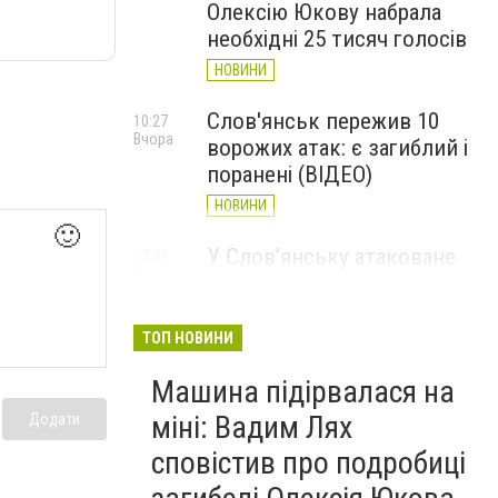
Олексію Юкову набрала
необхідні 25 тисяч голосів
НОВИНИ
Слов'янськ пережив 10
10:27
Вчора
ворожих атак: є загиблий і
поранені (ВІДЕО)
НОВИНИ
🙂
У Слов’янську атаковане
17:40
7 серпня
перехрестя, п'ятеро
поранених
ТОП НОВИНИ
НОВИНИ
Машина підірвалася на
міні: Вадим Лях
Додати
сповістив про подробиці