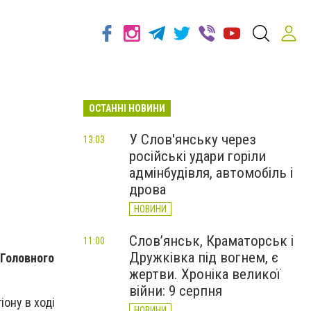
ОСТАННІ НОВИНИ
У Слов'янську через
13:03
російські удари горіли
адмінбудівля, автомобіль і
дрова
НОВИНИ
Слов’янськ, Краматорськ і
11:00
Дружківка під вогнем, є
 Головного
жертви. Хроніка великої
війни: 9 серпня
іону в ході
НОВИНИ