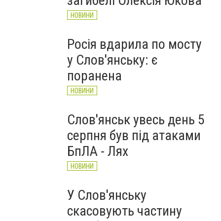
загибелі Олексія Юкова
НОВИНИ
Росія вдарила по мосту
у Слов'янську: є
поранена
НОВИНИ
Слов'янськ увесь день 5
серпня був під атаками
БпЛА - Лях
НОВИНИ
У Слов'янську
скасовують частину