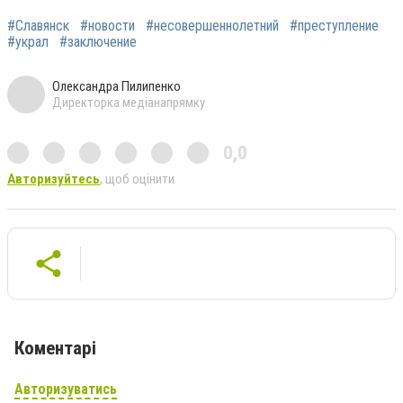
#Славянск
#новости
#несовершеннолетний
#преступление
#украл
#заключение
Олександра Пилипенко
Директорка медіанапрямку
0,0
Авторизуйтесь
, щоб оцінити
Коментарі
Авторизуватись