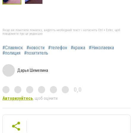
Якщо ви помітили помилку, виділіть необхідний текст і натисніть Ctrl + Enter, щоб
повідомити про це редакцію
#Славянск
#новости
#телефон
#кража
#Николаевка
#полиция
#похититель
Дарья Шемелина
0,0
Авторизуйтесь
, щоб оцінити