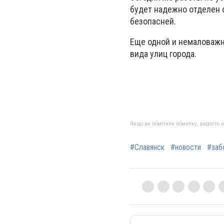
будет надежно отделен 
безопасней.
Еще одной и немаловажн
вида улиц города.
Якщо ви помітили помилку, виділіть нео
#Славянск
#новости
#заб