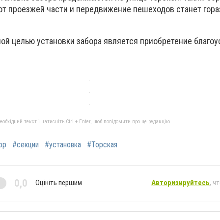
от проезжей части и передвижение пешеходов станет гора
ой целью установки забора является приобретение благоу
бхідний текст і натисніть Ctrl + Enter, щоб повідомити про це редакцію
ор
#секции
#установка
#Торская
0,0
Оцініть першим
Авторизируйтесь
, ч