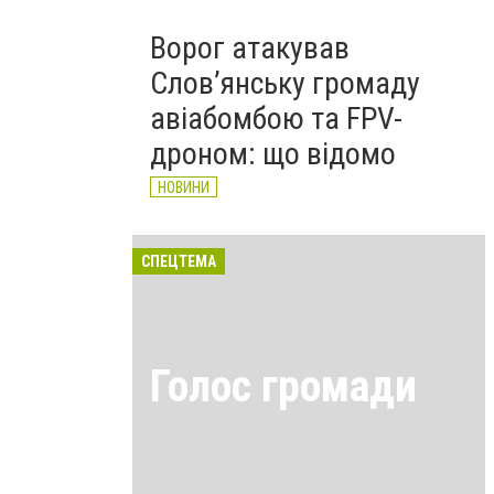
Ворог атакував
Слов’янську громаду
авіабомбою та FPV-
дроном: що відомо
НОВИНИ
СПЕЦТЕМА
Голос громади