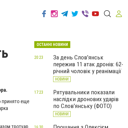
ОСТАННІ НОВИНИ
ть
За день Слов'янськ
20:23
пережив 11 атак дронів: 62-
річний чоловік у реанімації
НОВИНИ
ора.
Рятувальники показали
17:23
наслідки дронових ударів
о принято еще
по Слов'янську (ФОТО)
арка
НОВИНИ
разом тротуар
Прощання з Олексієм
16:30