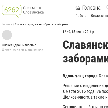
Головна
Робота
Оголошенн
Головна
Славянск продолжает обрастать заборами
12:40, 15 липня 2016 р.
Славянск
Олександра Пилипенко
Директорка медіанапрямку
заборам
Вдоль улиц города Сла
Решение о выделении де
в марте 2016 года. За п
Шелковичного, а также н
Сегодня же работы по ус