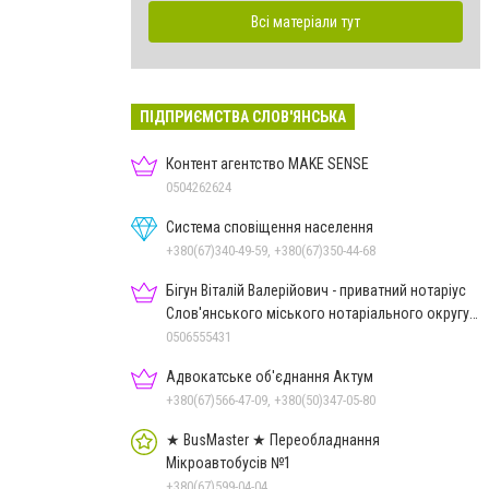
Всі матеріали тут
ПІДПРИЄМСТВА СЛОВ'ЯНСЬКА
Контент агентство MAKE SENSE
0504262624
Система сповіщення населення
+380(67)340-49-59, +380(67)350-44-68
Бігун Віталій Валерійович - приватний нотаріус
Слов'янського міського нотаріального округу
Дон.обл.
0506555431
Адвокатське об'єднання Актум
+380(67)566-47-09, +380(50)347-05-80
★ BusMaster ★ Переобладнання
Мікроавтобусів №1
+380(67)599-04-04