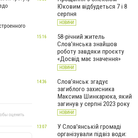
здо
Юковим відбудеться 7 і 8
серпня
НОВИНИ
строенного
58-річний житель
15:16
Слов'янська знайшов
роботу завдяки проєкту
«Досвід має значення»
НОВИНИ
Слов’янськ згадує
14:36
загиблого захисника
Максима Шинкарюка, який
загинув у серпні 2023 року
НОВИНИ
тобы оценить
У Слов'янській громаді
13:07
організували підвіз води: