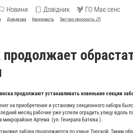
Новини
Довідник
ГО Має сенс
я
Довідкова
Нерухомість
Звіт про прозорість JTI
 продолжает обраста
и
вянска продолжают устанавливать новенькие секции заб
нег на приобретение и установку секционного забора был
оследний месяц рабочие уже успели оградить улицу вдоль п
а микрорайоне Артема (ул. Генерала Батюка ).
тановке забора продолжаются по улице Торской. Таким об