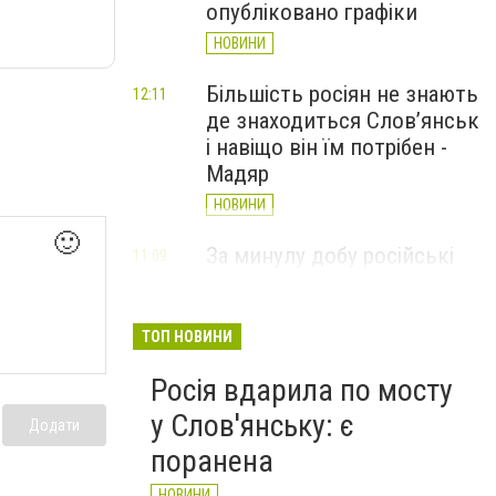
опубліковано графіки
НОВИНИ
Більшість росіян не знають
12:11
де знаходиться Слов’янськ
і навіщо він їм потрібен -
Мадяр
НОВИНИ
🙂
За минулу добу російські
11:09
війська 13 разів атакували
Слов'янськ. Хроніка
великої війни: 6 серпня
ТОП НОВИНИ
НОВИНИ
Росія вдарила по мосту
у Слов'янську: є
Додати
поранена
НОВИНИ