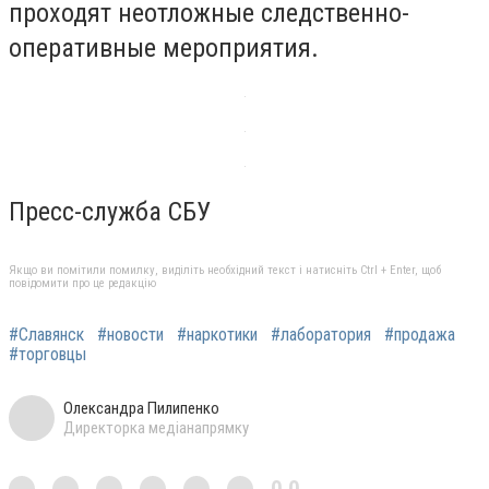
проходят неотложные следственно-
оперативные мероприятия.
Пресс-служба СБУ
Якщо ви помітили помилку, виділіть необхідний текст і натисніть Ctrl + Enter, щоб
повідомити про це редакцію
#Славянск
#новости
#наркотики
#лаборатория
#продажа
#торговцы
Олександра Пилипенко
Директорка медіанапрямку
0,0