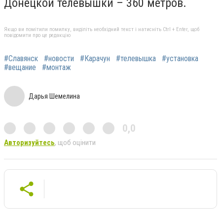
Донецкой телевышки – 360 метров.
Якщо ви помітили помилку, виділіть необхідний текст і натисніть Ctrl + Enter, щоб
повідомити про це редакцію
#Славянск
#новости
#Карачун
#телевышка
#установка
#вещание
#монтаж
Дарья Шемелина
0,0
Авторизуйтесь
, щоб оцінити