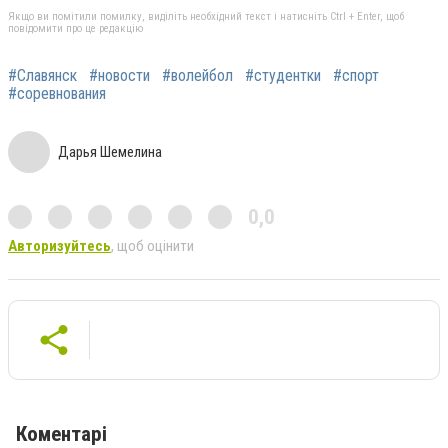
Якщо ви помітили помилку, виділіть необхідний текст і натисніть Ctrl + Enter, щоб
повідомити про це редакцію
#Славянск
#новости
#волейбол
#студентки
#спорт
#соревнования
Дарья Шемелина
0,0
Авторизуйтесь
, щоб оцінити
Коментарі