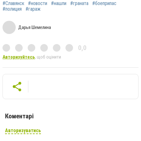
#Славянск
#новости
#нашли
#граната
#боеприпас
#полиция
#гараж
Дарья Шемелина
0,0
Авторизуйтесь
, щоб оцінити
Коментарі
Авторизуватись