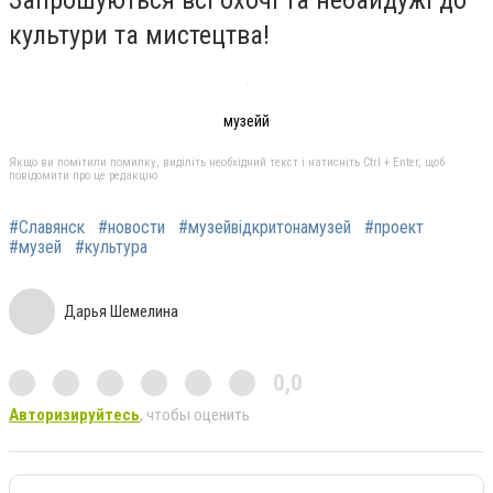
культури та мистецтва!
музейй
Якщо ви помітили помилку, виділіть необхідний текст і натисніть Ctrl + Enter, щоб
повідомити про це редакцію
#Славянск
#новости
#музейвідкритонамузей
#проект
#музей
#культура
Дарья Шемелина
0,0
Авторизируйтесь
, чтобы оценить