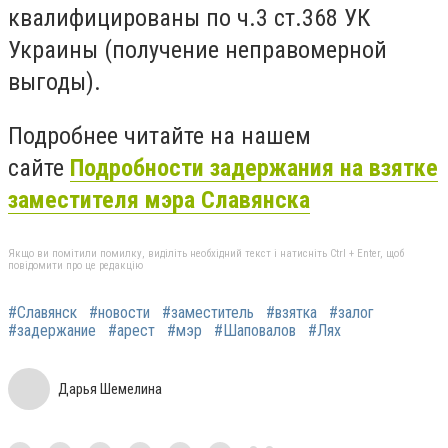
квалифицированы по ч.3 ст.368 УК
Украины (получение неправомерной
выгоды).
Подробнее читайте на нашем
сайте
Подробности задержания на взятке
заместителя мэра Славянска
Якщо ви помітили помилку, виділіть необхідний текст і натисніть Ctrl + Enter, щоб
повідомити про це редакцію
#Славянск
#новости
#заместитель
#взятка
#залог
#задержание
#арест
#мэр
#Шаповалов
#Лях
Дарья Шемелина