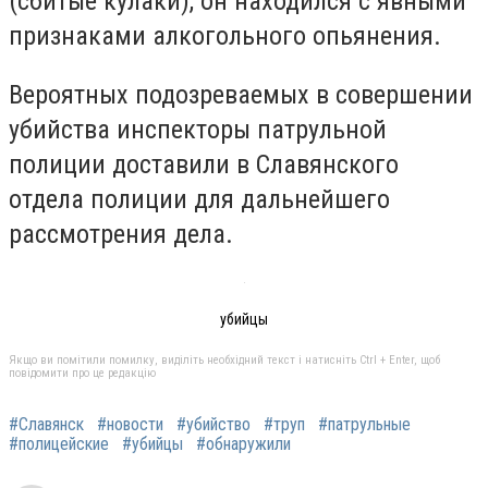
(сбитые кулаки), он находился с явными
признаками алкогольного опьянения.
Вероятных подозреваемых в совершении
убийства инспекторы патрульной
полиции доставили в Славянского
отдела полиции для дальнейшего
рассмотрения дела.
убийцы
Якщо ви помітили помилку, виділіть необхідний текст і натисніть Ctrl + Enter, щоб
повідомити про це редакцію
#Славянск
#новости
#убийство
#труп
#патрульные
#полицейские
#убийцы
#обнаружили