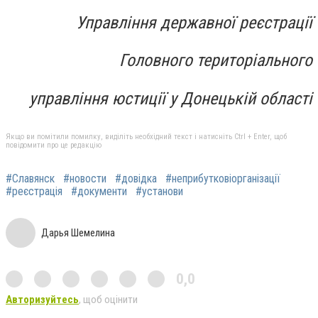
Управління державної реєстрації
Головного територіального
управління юстиції у Донецькій області
Якщо ви помітили помилку, виділіть необхідний текст і натисніть Ctrl + Enter, щоб
повідомити про це редакцію
#Славянск
#новости
#довідка
#неприбутковіорганізації
#реєстрація
#документи
#установи
Дарья Шемелина
0,0
Авторизуйтесь
, щоб оцінити