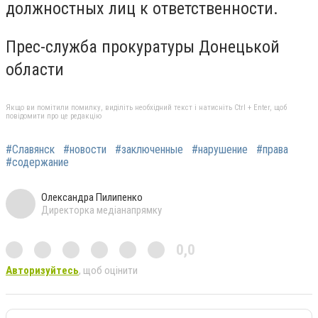
должностных лиц к ответственности.
Прес-служба прокуратуры Донецькой
области
Якщо ви помітили помилку, виділіть необхідний текст і натисніть Ctrl + Enter, щоб
повідомити про це редакцію
#Славянск
#новости
#заключенные
#нарушение
#права
#содержание
Олександра Пилипенко
Директорка медіанапрямку
0,0
Авторизуйтесь
, щоб оцінити