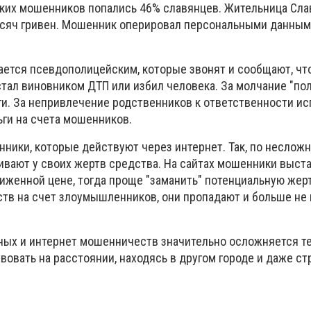
таких мошенников попались 46% славянцев. Жительница Сла
ысяч гривен. Мошенник оперировал персональными данны
ается псевдополицейским, которые звонят и сообщают, что
тал виновником ДТП или избил человека. За молчание "по
ги. За непривлечение родственников к ответственности и
ги на счета мошенников.
ники, которые действуют через интернет. Так, по неслож
ают у своих жертв средства. На сайтах мошенники выст
иженной цене, тогда проще "заманить" потенциальную жер
ств на счет злоумышленников, они пропадают и больше не
ых и интернет мошенничеств значительно осложняется те
овать на расстоянии, находясь в другом городе и даже ст