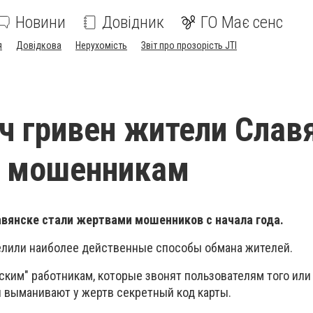
Новини
Довідник
ГО Має сенс
я
Довідкова
Нерухомість
Звіт про прозорість JTI
ч гривен жители Слав
и мошенникам
авянске стали жертвами мошенников с начала года.
елили наиболее действенные способы обмана жителей.
ким" работникам, которые звонят пользователям того или 
 выманивают у жертв секретный код карты.