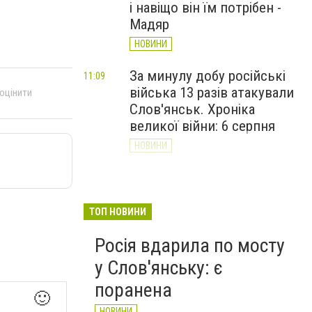
і навіщо він їм потрібен -
Мадяр
НОВИНИ
За минулу добу російські
11:09
війська 13 разів атакували
 оцінити
Слов'янськ. Хроніка
великої війни: 6 серпня
НОВИНИ
Через постійні обстріли
10:29
Слов’янська
Донецькоблгаз припиняє
ТОП НОВИНИ
обслуговування двох
Росія вдарила по мосту
районів
у Слов'янську: є
НОВИНИ
поранена
🙂
НОВИНИ