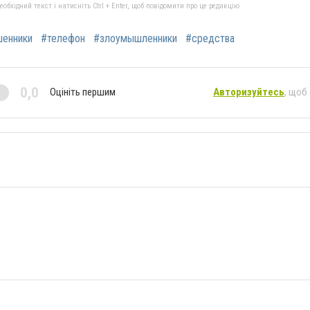
бхідний текст і натисніть Ctrl + Enter, щоб повідомити про це редакцію
енники
#телефон
#злоумышленники
#средства
0,0
Оцініть першим
Авторизуйтесь
, щоб