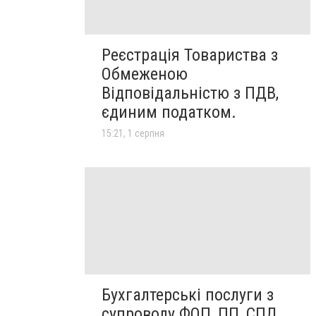
Реєстрація Товариства з
Обмеженою
Відповідальністю з ПДВ,
єдиним податком.
15:21, 1 серпня
Бухгалтерські послуги з
супроводу ФОП, ПП, СПД,