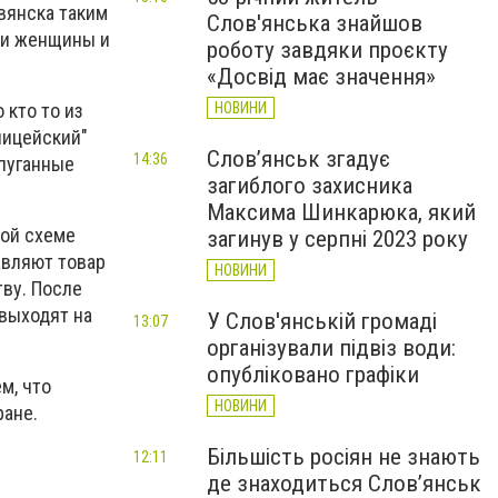
вянска таким
Слов'янська знайшов
ми женщины и
роботу завдяки проєкту
«Досвід має значення»
 кто то из
НОВИНИ
лицейский"
Слов’янськ згадує
14:36
спуганные
загиблого захисника
Максима Шинкарюка, який
ной схеме
загинув у серпні 2023 року
авляют товар
НОВИНИ
тву. После
 выходят на
У Слов'янській громаді
13:07
організували підвіз води:
опубліковано графіки
м, что
НОВИНИ
ране.
Більшість росіян не знають
12:11
де знаходиться Слов’янськ