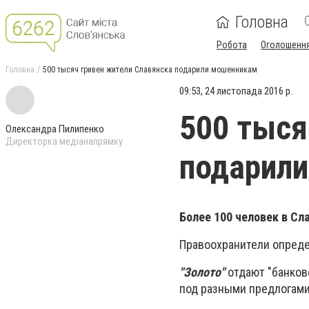
Головна
Робота
Оголошенн
Головна
500 тысяч гривен жители Славянска подарили мошенникам
09:53, 24 листопада 2016 р.
500 тыся
Олександра Пилипенко
Директорка медіанапрямку
подарил
Более 100 человек в Сл
Правоохранители опред
"Золото"
отдают "банковс
под разными предлогами