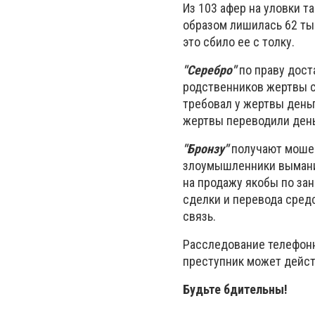
Из 103 афер на уловки 
образом лишилась 62 т
это сбило ее с толку.
"Серебро"
по праву дост
родственников жертвы с
требовал у жертвы день
жертвы переводили день
"Бронзу"
получают мошен
злоумышленники выманив
на продажу якобы по зан
сделки и перевода сред
связь.
Расследование телефонн
преступник может действ
Будьте бдительны!