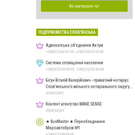
Всі матеріали тут
ПІДПРИЄМСТВА СЛОВ'ЯНСЬКА
Адвокатське об'єднання Актум
+380(67)566-47-09, +380(50)347-05-80
Система сповіщення населення
+380(67)340-49-59, +380(67)350-44-68
Бігун Віталій Валерійович - приватний нотаріус
Слов'янського міського нотаріального округу
Дон.обл.
0506555431
Контент агентство MAKE SENSE
0504262624
★ BusMaster ★ Переобладнання
Мікроавтобусів №1
+380(67)599-04-04