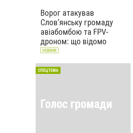
Ворог атакував
Слов’янську громаду
авіабомбою та FPV-
дроном: що відомо
НОВИНИ
СПЕЦТЕМА
Голос громади