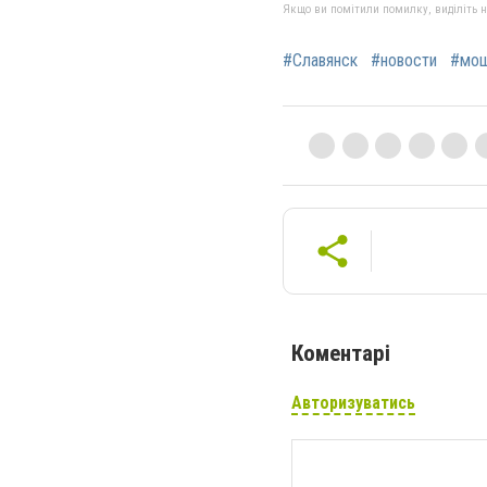
Якщо ви помітили помилку, виділіть нео
#Славянск
#новости
#мош
Коментарі
Авторизуватись