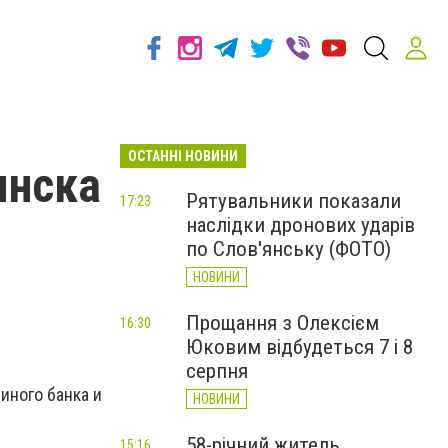
ОСТАННІ НОВИНИ
янска
Рятувальники показали
17:23
наслідки дронових ударів
по Слов'янську (ФОТО)
НОВИНИ
Прощання з Олексієм
16:30
Юковим відбудеться 7 і 8
серпня
иного банка и
НОВИНИ
58-річний житель
15:16