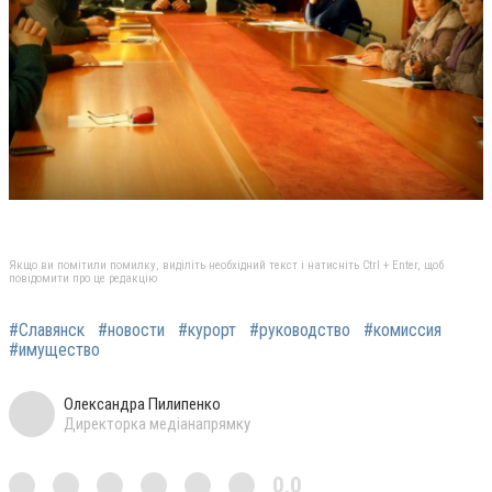
Якщо ви помітили помилку, виділіть необхідний текст і натисніть Ctrl + Enter, щоб
повідомити про це редакцію
#Славянск
#новости
#курорт
#руководство
#комиссия
#имущество
Олександра Пилипенко
Директорка медіанапрямку
0,0