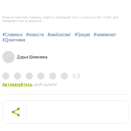
Якщо ви помітили помилку, виділіть необхідний текст і натисніть Ctrl + Enter, щоб
повідомити про це редакцію
#Славянск
#новости
#кикбоксинг
#Греция
#чемпионат
#Донеччина
Дарья Шемелина
0,0
Авторизуйтесь
, щоб оцінити