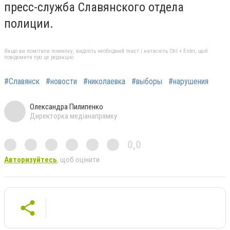
пресс-служба Славянского отдела
полиции.
Якщо ви помітили помилку, виділіть необхідний текст і натисніть Ctrl + Enter, щоб
повідомити про це редакцію
#Славянск
#новости
#николаевка
#выборы
#нарушения
Олександра Пилипенко
Директорка медіанапрямку
0,0
Авторизуйтесь
, щоб оцінити