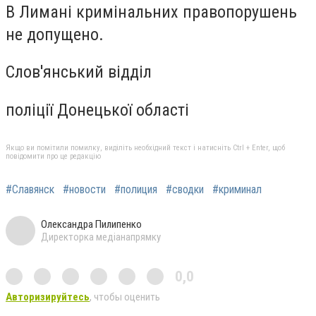
В Лимані кримінальних правопорушень
не допущено.
Слов'янський відділ
поліції Донецької області
Якщо ви помітили помилку, виділіть необхідний текст і натисніть Ctrl + Enter, щоб
повідомити про це редакцію
#Славянск
#новости
#полиция
#сводки
#криминал
Олександра Пилипенко
Директорка медіанапрямку
0,0
Авторизируйтесь
, чтобы оценить