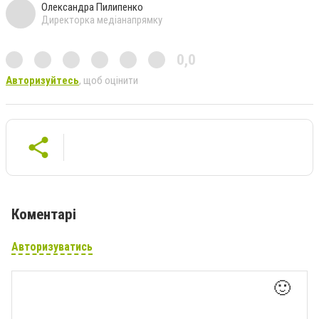
Олександра Пилипенко
Директорка медіанапрямку
0,0
Авторизуйтесь
, щоб оцінити
Коментарі
Авторизуватись
🙂