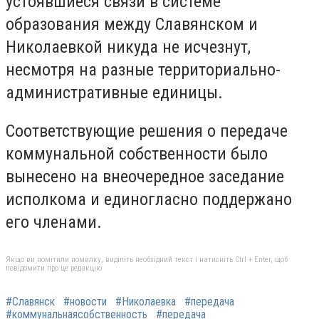
устоявшиеся связи в системе
образования между Славянском и
Николаевкой никуда не исчезнут,
несмотря на разные территориально-
административные единицы.
Соответствующие решения о передаче
коммунальной собственности было
вынесено на внеочередное заседание
исполкома и единогласно поддержано
его членами.
Якщо ви помітили помилку, виділіть необхідний текст і натисніть Ctrl + Enter, щоб
повідомити про це редакцію
#Славянск
#новости
#Николаевка
#передача
#коммунальнаясобственность
#передача