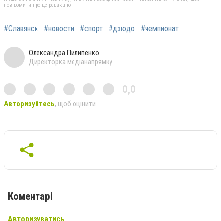
повідомити про це редакцію
#Славянск
#новости
#спорт
#дзюдо
#чемпионат
Олександра Пилипенко
Директорка медіанапрямку
0,0
Авторизуйтесь
, щоб оцінити
Коментарі
Авторизуватись