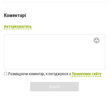
Коментарі
Авторизуватись
🙂
Розміщуючи коментар, я погоджуюся з
Правилами сайту
Додати