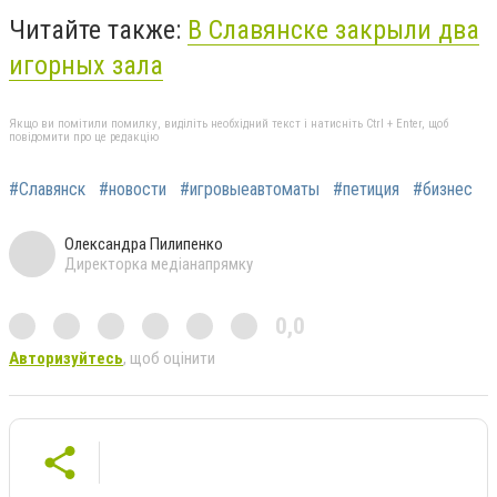
Читайте также:
В Славянске закрыли два
игорных зала
Якщо ви помітили помилку, виділіть необхідний текст і натисніть Ctrl + Enter, щоб
повідомити про це редакцію
#Славянск
#новости
#игровыеавтоматы
#петиция
#бизнес
Олександра Пилипенко
Директорка медіанапрямку
0,0
Авторизуйтесь
, щоб оцінити