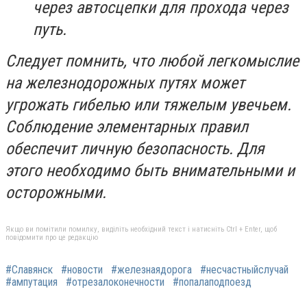
через автосцепки для прохода через
путь.
Следует помнить, что любой легкомыслие
на железнодорожных путях может
угрожать гибелью или тяжелым увечьем.
Соблюдение элементарных правил
обеспечит личную безопасность. Для
этого необходимо быть внимательными и
осторожными.
Якщо ви помітили помилку, виділіть необхідний текст і натисніть Ctrl + Enter, щоб
повідомити про це редакцію
#Славянск
#новости
#железнаядорога
#несчастныйслучай
#ампутация
#отрезалоконечности
#попалаподпоезд